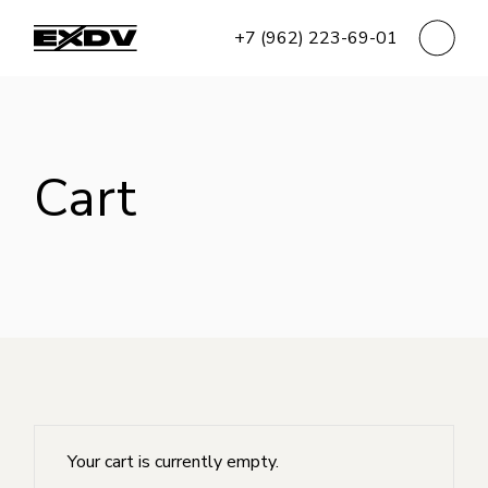
Skip
to
+7 (962) 223-69-01
the
content
Cart
Your cart is currently empty.