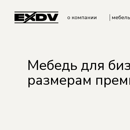
Кухни
о компании
мебель
Корпу
Мебел
Детск
Кухни
Гарде
Корпусн
Мебедь для би
Мебел
Мебель 
размерам прем
Детски
Гардер
Мебель 