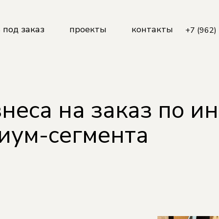
 под заказ
проекты
контакты
+7 (962)
сная мебель
ь для ванных комнат
ие
робные
ая мебель
знеса на заказ по 
ь для бизнеса
для ванных комнат
иум-сегмента
е
обные
для бизнеса