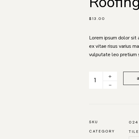
Roofing
$
13.00
Lorem ipsum dolor sit 
ex vitae risus varius 
vulputate leo pretium 
Roofing Tiles quantity
SKU
024
CATEGORY
TIL