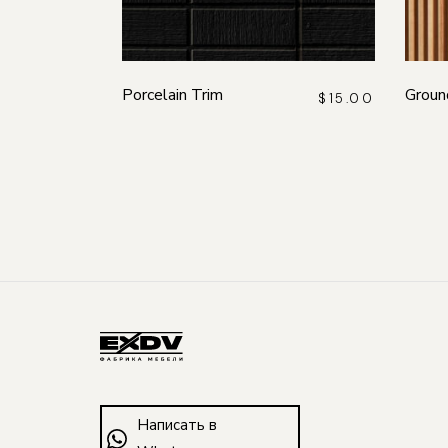
Porcelain Trim
Groun
$
15.00
Написать в