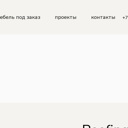
Кухни
ебель под заказ
проекты
контакты
+7
Корпусная мебель
Мебель для ванных комнат
Детские
ухни
Гардеробные
орпусная мебель
Мебель для бизнеса
ебель для ванных комнат
етские
ардеробные
ебель для бизнеса