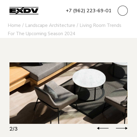
+7 (962) 223-69-01
Home
Landscape Architecture
Living Room Trends
For The Upcoming Season 2024
3
3
/