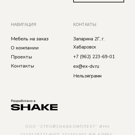
НАВИГАЦИЯ
КОНТАКТЫ
Мебель на заказ
Запарина 2Г, г.
Хабаровск
О компании
Проекты
+7 (962) 223-69-01
Контакты
ex@ex-dv.ru
Нельзяграмм
ООО “СТРОЙСНАБКОМПЛЕКТ” ИНН
2723176271/КПП 272301001 ЮР.АДРЕС: