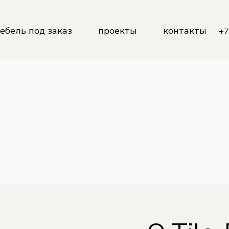
Кухни
ебель под заказ
проекты
контакты
+7
Корпусная мебель
Мебель для ванных комнат
Детские
ухни
Гардеробные
орпусная мебель
Мебель для бизнеса
ебель для ванных комнат
етские
ардеробные
ебель для бизнеса