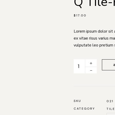
Q Tile-
$
17.00
Lorem ipsum dolor sit 
ex vitae risus varius 
vulputate leo pretium 
Q Tile-Roofing quantit
SKU
021
CATEGORY
TIL