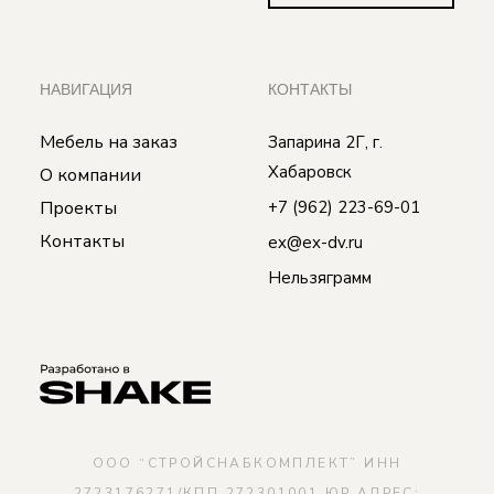
НАВИГАЦИЯ
КОНТАКТЫ
Мебель на заказ
Запарина 2Г, г.
Хабаровск
О компании
Проекты
+7 (962) 223-69-01
Контакты
ex@ex-dv.ru
Нельзяграмм
ООО “СТРОЙСНАБКОМПЛЕКТ” ИНН
2723176271/КПП 272301001 ЮР.АДРЕС: